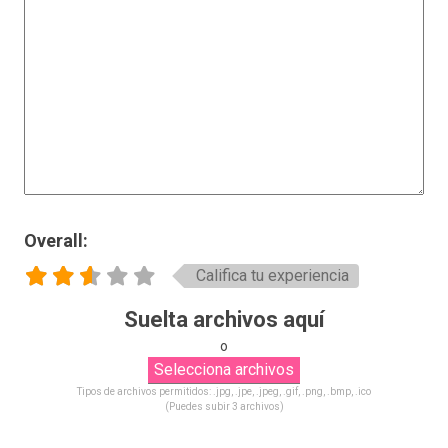
Overall:
Califica tu experiencia
Suelta archivos aquí
o
Tipos de archivos permitidos: .jpg, .jpe, .jpeg, .gif, .png, .bmp, .ico
(Puedes subir 3 archivos)