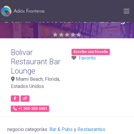
Bolivar Restaurant Bar Lounge
Bolivar
Escribe una Reseña
Favorito
Restaurant Bar
Lounge
Miami Beach
,
Florida
,
Estados Unidos
+1 305-305-0801
negocio categorías:
Bar & Pubs
y
Restaurantes