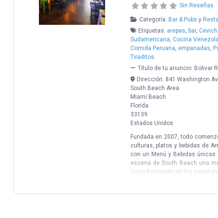
Sin Reseñas
Categoría:
Bar & Pubs
y
Rest
Etiquetas:
arepas
,
bar
,
Cevich
Sudamericana
,
Cocina Venezol
Comida Peruana
,
empanadas
,
P
Tiraditos
Título de tu anuncio:
Bolivar 
Dirección:
841 Washington Av
South Beach Area
Miami Beach
Florida
33139
Estados Unidos
Fundada en 2007, todo comenzó 
culturas, platos y bebidas de Am
con un Menú y Bebidas únicas e
escena de South Beach una mezc
único fusionado de los españole