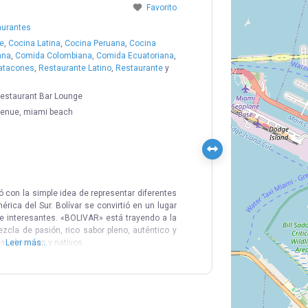
Favorito
aurantes
e
,
Cocina Latina
,
Cocina Peruana
,
Cocina
ana
,
Comida Colombiana
,
Comida Ecuatoriana
,
atacones
,
Restaurante Latino
,
Restaurante
y
Restaurant Bar Lounge
enue, miami beach
con la simple idea de representar diferentes
érica del Sur. Bolívar se convirtió en un lugar
 interesantes. «BOLIVAR» está trayendo a la
la de pasión, rico sabor pleno, auténtico y
s, africanos y nativos
Leer más...