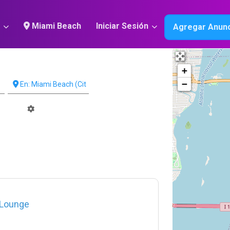
r
Miami Beach
Iniciar Sesión
Agregar Anunc
+
−
 Lounge