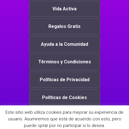
Vida Activa
Regalos Gratis
Ayuda a la Comunidad
Términos y Condiciones
Políticas de Privacidad
Políticas de Cookies
Este sitio web utiliza cookies para mejorar su experiencia de
usuario. Asumiremos que está de acuerdo con esto, pero
Copyright © 2019 Adiós Fronteras. Todos los derechos
puede optar por no participar si lo desea.
reservados.