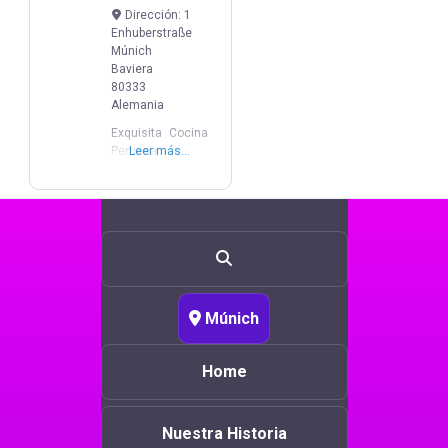
Dirección:
1
Enhuberstraße
Múnich
Baviera
80333
Alemania
Exquisita Cocina
Peruana
Leer más...
Múnich
Home
Nuestra Historia