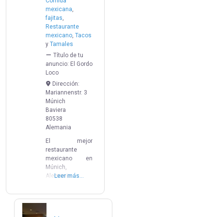
Comida
mexicana
,
fajitas
,
Restaurante
mexicano
,
Tacos
y
Tamales
Título de tu
anuncio:
El Gordo
Loco
Dirección:
Mariannenstr. 3
Múnich
Baviera
80538
Alemania
El mejor
restaurante
mexicano en
Múnich,
Alemania
Leer más...