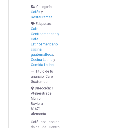
Categoría:
Cafés
y
Restaurantes
Etiquetas:
Cafe
Centroamericano
,
Cafe
Latinoamericano
,
cocina
guatemalteca
,
Cocina Latina
y
Comida Latina
Título de tu
anuncio:
Café
Guatemuc
Dirección:
1
Atelierstraße
Múnich
Baviera
81671
Alemania
Café con cocina
típica de Centro