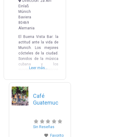
Dirección:
2a Am
Einlaß
Múnich
Baviera
80469
Alemania
El Buena Vista Bar: la
actitud ante la vida de
Munich. Los mejores
cócteles de la ciudad.
Sonidos de la música
cubana y los
Leer más...
movimientos rítmicos
de la salsa. ¡Ingrese al
animado Buena Vista
Bar y sumérjase en el
mundo de Cuba! Y eso
Café
en medio de Munich.
Guatemuc
Eventos
http://restaurant.buena-
vista-bar.de/events
Sin Reseñas
Favorito